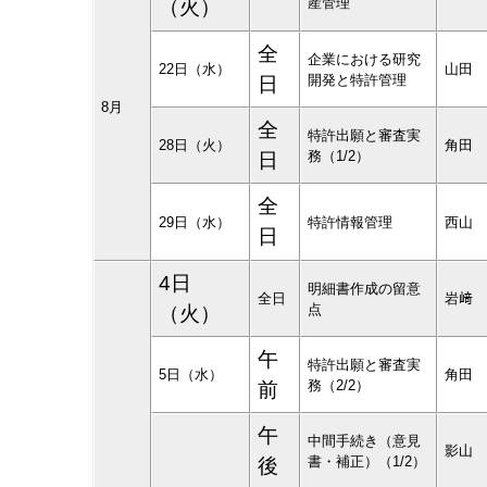
産管理
（火）
全
企業における研究
22日（水）
山田
開発と特許管理
日
8月
全
特許出願と審査実
28日（火）
角田
務（1/2）
日
全
29日（水）
特許情報管理
西山
日
4日
明細書作成の留意
全日
岩﨑
点
（火）
午
特許出願と審査実
5日（水）
角田
務（2/2）
前
午
中間手続き（意見
影山
書・補正）（1/2）
後