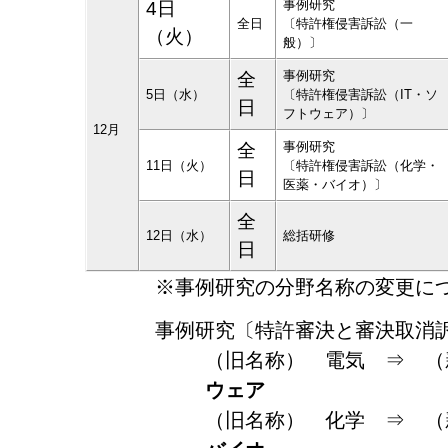
事例研究
4日
全日
〔特許権侵害訴訟（一
（火）
般）〕
事例研究
全
5日（水）
〔特許権侵害訴訟（IT・ソ
日
フトウェア）〕
12月
事例研究
全
11日（火）
〔特許権侵害訴訟（化学・
日
医薬・バイオ）〕
全
12日（水）
総括研修
日
※事例研究の分野名称の変更に
事例研究〔特許審決と審決取消
（旧名称） 電気 ⇒ 
ウェア
（旧名称） 化学 ⇒ 