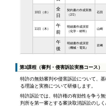
全
契約書の作成実務
10日（水）
石田
（2/2）
日
午
明細書作成演習
11日（木）
山崎
（化学・材料）
前
午
明細書作成演習
岩﨑
（機械・電気）
後
第3課程（審判・侵害訴訟実務コース）
特許の無効審判や侵害訴訟について、基
る理論と実務について研修します。
特許訴訟では、特許権の有効性を争う無
判所を第一審とする審決取消訴訟のしく