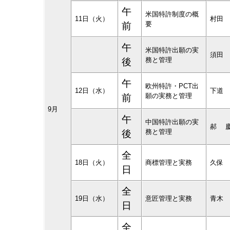
午
米国特許制度の概
11日（火）
村田
要
前
午
米国特許出願の実
須田
務と管理
後
午
欧州特許・PCT出
12日（水）
下道
願の実務と管理
前
9月
午
中国特許出願の実
郝 
務と管理
後
全
18日（火）
商標管理と実務
久保
日
全
19日（水）
意匠管理と実務
青木
日
全