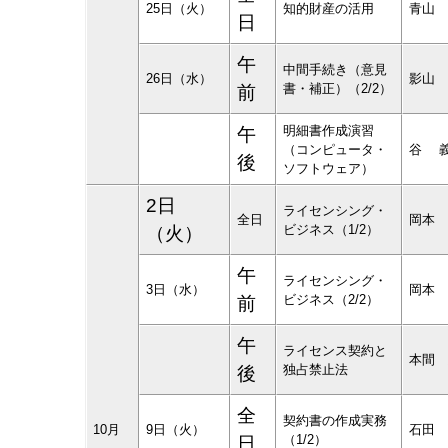
25日（火）
知的財産の活用
青山
日
午
中間手続き（意見
26日（水）
影山
書・補正）（2/2）
前
明細書作成演習
午
（コンピュータ・
谷 
後
ソフトウェア）
2日
ライセンシング・
全日
岡本
ビジネス（1/2）
（火）
午
ライセンシング・
3日（水）
岡本
ビジネス（2/2）
前
午
ライセンス契約と
本間
独占禁止法
後
全
契約書の作成実務
10月
9日（火）
石田
（1/2）
日