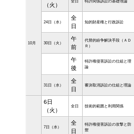
全日
特許関係訴訟の基礎理論
（火）
全
24日（水）
知的財産権と行政訴訟
日
午
代替的紛争解決手段（ＡＤ
10月
30日（火）
Ｒ）
前
午
特許権侵害訴訟の仕組と理
論
後
全
31日（水）
審決取消訴訟の仕組と理論
日
6日
全日
技術的範囲と利用関係
（火）
全
特許権侵害訴訟の攻撃と防
7日（水）
禦
日