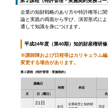
第２課程（特許管理・実施契約実務コー
企業の知財戦略のあり方や特許権等に関
論と実践の両面から学び、演習形式によ
通して知識を身につけます。
平成24年度（第40期）知的財産権研
※講師陣および日程等はカリキュラム編
変更する場合があります。
第２課程（特許管理・実施契約）
講義日
時間
科目
月
日（曜日）
氏
21日
企業経営と知的財
全日
宗定