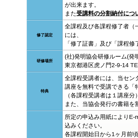
が出来ます。
また
受講料の分割納付につ
全課程及び各課程修了者（
には、
修了認定
「修了証書」及び「課程修
(社)発明協会研修ルーム(発
研修場所
東京都港区虎ノ門2-9-14 TEL0
全課程受講者には、当セン
講座を無料で受講できる「
特典
（各課程受講者は１講座分
また、当協会発行の書籍を
所定の申込み用紙によりE-m
込みください。
各課程開始日から1ヶ月前