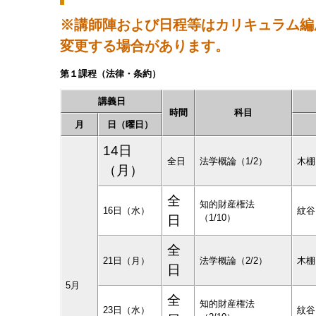
※講師陣および日程等はカリキュラム編
変更する場合があります。
第１課程（法律・条約）
講義日
時間
科目
月
日（曜日）
14日
全日
法学概論（1/2）
木棚
（月）
全
知的財産権法
16日（水）
紋谷
（1/10）
日
全
21日（月）
法学概論（2/2）
木棚
日
5月
全
知的財産権法
23日（水）
紋谷