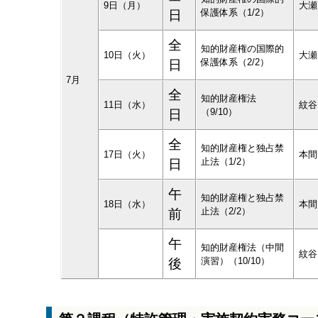
9日（月）
大瀬
保護体系（1/2）
日
全
知的財産権の国際的
10日（火）
大瀬
保護体系（2/2）
日
7月
全
知的財産権法
11日（水）
紋谷
（9/10）
日
全
知的財産権と独占禁
17日（火）
本間
止法（1/2）
日
午
知的財産権と独占禁
18日（水）
本間
止法（2/2）
前
午
知的財産権法（中間
紋谷
演習）（10/10）
後