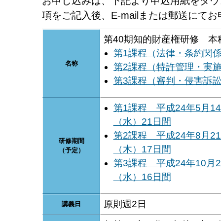
お申し込みは、下記より申込用紙をダウ
項をご記入後、E-mailまたは郵送にて
第40期知的財産権研修 本
第1課程（法律・条約関
名称
第2課程（特許管理・実
第3課程（審判・侵害訴
第1課程 平成24年5月1
（水）21日間
第2課程 平成24年8月2
研修期間
（木）17日間
（予定）
第3課程 平成24年10月
（水）16日間
原則週2日
講義日