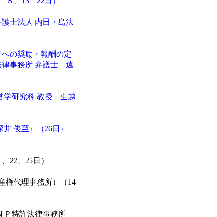
８、13、22日）
護士法人 内田・島法
者への奨励・報酬の定
法律事務所 弁護士 遠
営学研究科 教授 生越
井 俊至）（26日）
22、25日）
産権代理事務所）（14
ＮＰ特許法律事務所