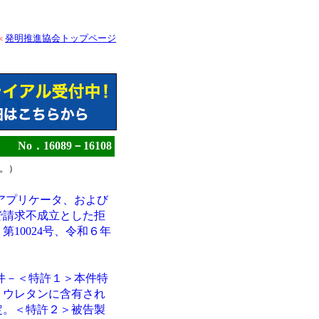
発明推進協会トップページ
<
No．16089－16108
。）
アプリケータ、および
で請求不成立とした拒
10024号、令和６年
件－＜特許１＞本件特
リウレタンに含有され
定。＜特許２＞被告製