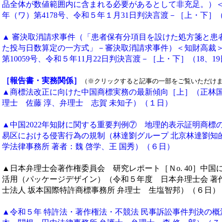
品全体が数値範囲内に含まれる必要があるとして非充足。）＜
年（ワ）第4178号、令和５年１月31日判決言渡－［上・下］（
▲ 審決取消請求事件（「患者保有分項目を設けた処方箋と患
た投与日数算定の一方式」－審決取消請求事件）＜知財高裁
第10059号、令和５年11月22日判決言渡－［上・下］（18、1
［報告書・実務関係］
（※クリックすると記事の一部をご覧いただけ
▲商標法改正に向けた中国商標実務の最新傾向［上］（正林国
理士 佐藤 淳、弁理士 志賀 未知子）（１日）
▲中国2022年知財に関する重要判例⑦ 地理的表示証明商標
易区における侵害行為の規制（林達劉グループ 北京林達劉知
学法律事務所 著者：魏 啓学、王 国秀）（６日）
▲日本弁理士会著作権委員会 研究レポート［Ｎo. 40］中国
活用（パッケージデザイン）（令和５年度 日本弁理士会 著
士法人 坂本国際特許商標事務所 弁理士 生塩智邦）（６日）
▲令和５年 特許法・著作権法・不競法 民事訴訟事件判決の