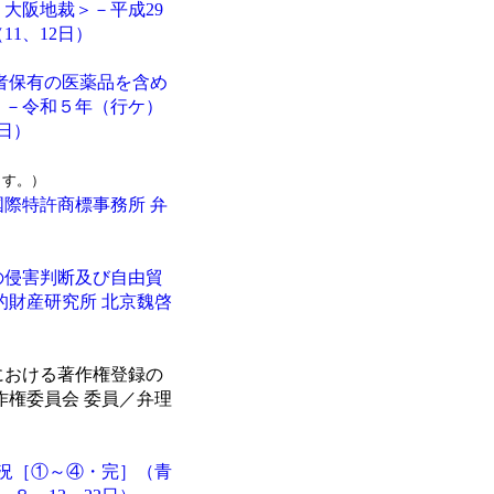
大阪地裁＞－平成29
11、12日）
者保有の医薬品を含め
＞－令和５年（行ケ）
9日）
ます。）
際特許商標事務所 弁
の侵害判断及び自由貿
的財産研究所 北京魏啓
における著作権登録の
作権委員会 委員／弁理
概況［①～④・完］（青