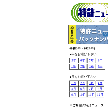
令和6年（2024年）
●年をお選び下さい
5年
6年
7年
8年
1年
2年
3年
4年
●月をお選び下さい
1月
2月
3月
4月
5月
6月
7月
8月
9月
10月
11月
12月
※ご希望の特許ニュース