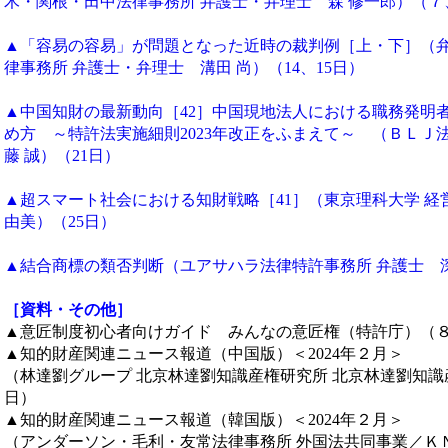
木・関根・田中法律事務所 弁護士・弁理士 森 修一郎）（７、
▲「容易の容易」が問題となった近時の裁判例［上・下］（弁
律事務所 弁護士・弁理士 溝田 尚）（14、15日）
▲中国知財の最新動向［42］中国現地法人における職務発明
め方 ～特許法実施細則2023年改正をふまえて～ （ＢＬＪ
藤 誠）（21日）
▲超スマート社会における知財戦略［41］（東京理科大学 経
由美）（25日）
▲結合商標の類否判断（ユアサハラ法律特許事務所 弁護士 深
［資料・その他］
▲意匠制度初心者向けガイド みんなの意匠権（特許庁）（８、
▲知的財産関連ニュース報道（中国版）＜2024年２月＞
（林達劉グループ 北京林達劉知識産権研究所 北京林達劉知識
日）
▲知的財産関連ニュース報道（韓国版）＜2024年２月＞
（アンダーソン・毛利・友常法律事務所 外国法共同事業／Ｋ