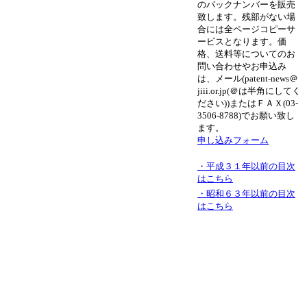
のバックナンバーを販売
致します。残部がない場
合には全ページコピーサ
ービスとなります。価
格、送料等についてのお
問い合わせやお申込み
は、メール(patent-news＠
jiii.or.jp(＠は半角にしてく
ださい))またはＦＡＸ(03-
3506-8788)でお願い致し
ます。
申し込みフォーム
・平成３１年以前の目次
はこちら
・昭和６３年以前の目次
はこちら