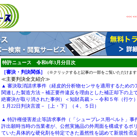
<<<
<<
特許ニュース 令和6年3月分目次
［審決・判決関係］
（※クリックすると記事の一部をご覧いただけます
≪主要判決全文紹介≫
▲ 審決取消請求事件（経皮的分析物センサを適用するための
関連した製造方法－補正要件違反を理由とした補正却下の上
絶審決が取り消された事例）＜知財高裁＞－令和５年（行ケ）第
１月22日判決言渡－［上・下］（４、５日）
▲ 特許権侵害差止等請求事件（「シュープレス用ベルト」事
許出願時当時の当業者が、公然実施品の外周面を構成するポ
ていた具体的な硬化剤を特定できた蓋然性を認めて新規性否