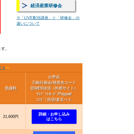
経済産業研修会
※「LIVE配信講座」と「研修会」の
違いについて
ます。
イト
へ
お申込
①銀行振込/得意先コード
受講料
②WEB決済（外部サイト）
ｸﾚｼﾞｯﾄｶｰﾄﾞ/Paypal/
ｺﾝﾋﾞﾆ決済/楽天ペイ
詳細・お申し込み
21,600円
はこちら