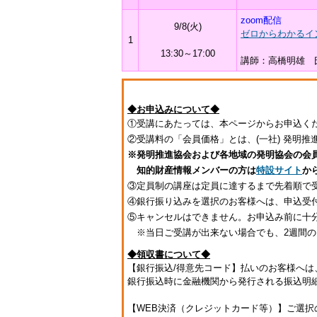
zoom配信
9/8(火)
ゼロからわかるイ
1
13:30～17:00
講師：高橋明雄 
◆お申込みについて◆
①受講にあたっては、本ページからお申込く
②受講料の「会員価格」とは、(一社) 発明
※発明推進協会および各地域の発明協会の会
知的財産情報メンバーの方は
特設サイト
か
③定員制の講座は定員に達するまで先着順で
④銀行振り込みを選択のお客様へは、申込受
⑤キャンセルはできません。お申込み前に十
※当日ご受講が出来ない場合でも、2週間の
◆領収書について◆
【銀行振込/得意先コード】払いのお客様へ
銀行振込時に金融機関から発行される振込明
【WEB決済（クレジットカード等）】ご選択