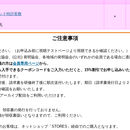
ンド特許実務
×
氏
ご注意事項
ださい。（お申込み前に視聴テストページより視聴できるか確認ください。）
推進協会、(公社) 発明協会、各地域の発明協会のいずれかの会員である場合に
員の方は
会員専用ページ
から、
ら入手できるクーポンコードをご入力いただくと、15%割引でお申し込みい
受付けます。
付後、請求書を研修終了後に順次送付いたします。期日（請求書発行日より２
分確認をお願いいたします。
アーカイブ配信をご利用いただけます。
は、領収書の発行を行っておりません。
細が領収書扱いとなりますので、ご利用ください。
のお客様は、ネットショップ「STORES」経由でのご購入となります。