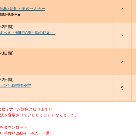
分析×活用・実践セミナー
×
00円OFF★
×2日間】
すべき「知財実務手順の対応」
×
氏
×3日間】
×
氏
×2日間】
ョンと商標権侵害
5
氏
のセミナー
が対象となります↑↑
法を変更させていただくこととなりました。
書をダウンロード
行手数料250円（税込）／通）