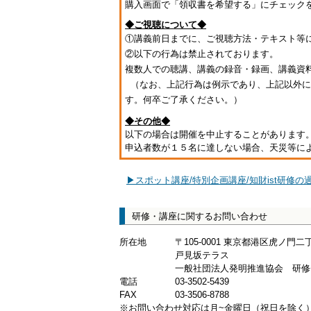
購入画面で「領収書を希望する」にチェック
◆ご視聴について◆
①講義前日までに、ご視聴方法・テキスト等
②以下の行為は禁止されております。
複数人での聴講、講義の録音・録画、講義資
（なお、上記行為は例示であり、上記以外に
す。何卒ご了承ください。）
◆その他◆
以下の場合は開催を中止することがあります
申込者数が１５名に達しない場合、天災等に
▶スポット講座/特別企画講座/知財ist研修
研修・講座に関するお問い合わせ
所在地
〒105-0001 東京都港区虎ノ門
戸見坂テラス
一般社団法人発明推進協会 研修
電話
03-3502-5439
FAX
03-3506-8788
※お問い合わせ対応は月~金曜日（祝日を除く）の9