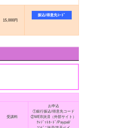
15,000円
お申込
①銀行振込/得意先コード
受講料
②WEB決済（外部サイト）
ｸﾚｼﾞｯﾄｶｰﾄﾞ/Paypal/
ｺﾝﾋﾞﾆ決済/楽天ペイ