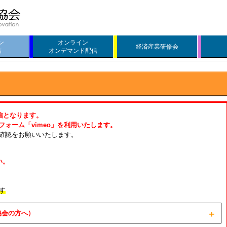
ン
オンライン
経済産業研修会
信
オンデマンド配信
信となります。
ォーム「vimeo」を利用いたします。
確認をお願いいたします。
い。
す
協会の方へ）
＋