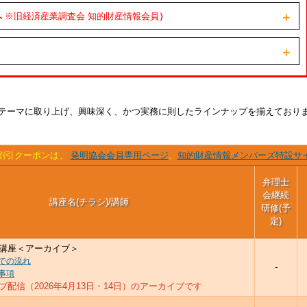
へ
※旧経済産業調査会 知的財産情報会員
）
＋
＋
テーマに取り上げ、興味深く、かつ実務に則したラインナップを揃えており
割引クーポンは、
発明協会会員専用ページ
、
知的財産情報メンバーズ特設サ
弁理士
会継続
講座名(チラシ)/講師
研修(予
定)
講座＜アーカイブ＞
での流れ
-
事項
配信（2026年4月13日・14日）のアーカイブです