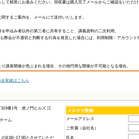
をして精算にお進みください。領収書は購入完了メールからご確認をいただけ
に関するご案内を、メールにて送付いたします。
料を申込み者以外の第三者に共有すること、講義資料の二次利用。
も弊会が不適切と判断する行為を発見した場合には、利用制限・アカウント
。
より講座開催が危ぶまれる場合、その他円滑な開催が不可能となる場合。
の過去実績はこちら
二丁目9番1号 虎ノ門ヒルズ 江
メルマガ登録
メールアドレス
チーム
ご所属（会社名）
:00~17:00とさせていただ
氏名