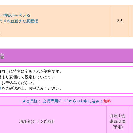
ド構築から考える
うすれば使えた意匠権
2.5
氏
信
方向けに特別に企画された講座です。
座より安価にて設定しています。
、お申込みください。
項
をご確認の上、お申込みください。
★会員様：
会員専用ﾍﾟｰｼﾞ
からのお申し込みで
無料
弁理士会
講座名(チラシ)/講師
継続研修
(予定)