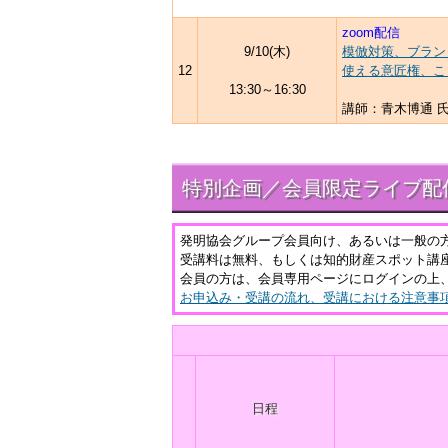
zoom配信
9/10(木)
模倣対策、ブラン
12
使える意匠権、こ
13:30～16:30
講師：青木博通 
特別企画／会員限定ライブ配
発明協会グループ会員向け、あるいは一般の
受講料は無料、もしくは知的財産スポット講
会員の方は、会員専用ページにログインの上
お申込み・受講の流れ、受講における注意事
日程