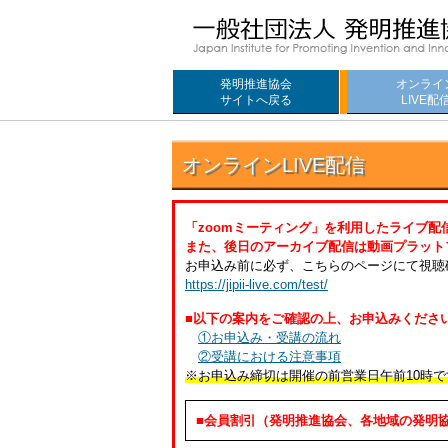
発明推進協会
オンライ
サイトへ戻る
LIVE配
オンラインLIVE配信
「zoomミーティング」を利用したライブ配
また、後日のアーカイブ配信は動画プラットフ
お申込み前に必ず、こちらのページにて視聴
https://jipii-live.com/test/
■以下の案内をご確認の上、お申込みくださ
①お申込み・受講の流れ
②受講における注意事項
※お申込み締切は開催の前営業日午前10時で
■会員割引（発明推進協会、各地域の発明