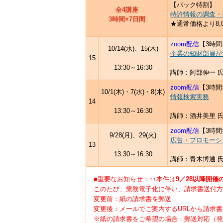
【パック特割】
全4講座
特許情報の調査・
3時間×7日間
★通常価格より8,0
zoom配信
【3時間
10/14(水)、15(木)
企業の知財部員が
15
13:30～16:30
講師：阿部伸一 
zoom配信
【3時間
10/1(木)・7(水)・8(木)
情報検索実務
14
13:30～16:30
講師：酒井美里 
zoom配信
【3時間
9/28(月)、29(火)
広告・プロモーシ
13
13:30～16:30
講師：青木博通 
■重要なお知らせ：↑↑本件は
9／28以降開催
このたび、業務電子化に伴い、請求書送付方
変更前：紙の請求書を郵送
変更後：メールでご案内するURLから請求
※紙の請求書をご希望の場合：郵送対応（発